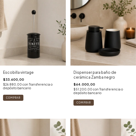
Escobilla vintage
Dispenser para baño de
cerámica Zamba negro
$33.600,00
$64.000,00
$26.880,00
con
Transferencia o
depósito bancario
$51.200,00
con
Transferencia o
depósito bancario