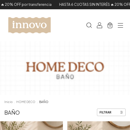
or transferencia
HASTA 6 CUOTAS SIN INTERÉS 🔥 20% OFF por transfer
0
Inicio
.
HOME DECO
.
BAÑO
BAÑO
FILTRAR