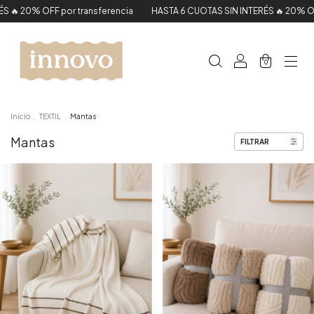
FF por transferencia
HASTA 6 CUOTAS SIN INTERÉS 🔥 20% OFF por tran
0
Inicio
.
TEXTIL
.
Mantas
Mantas
FILTRAR