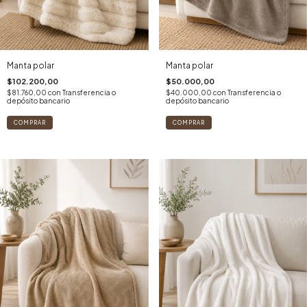
Manta polar
Manta polar
$102.200,00
$50.000,00
$81.760,00
con
Transferencia o
$40.000,00
con
Transferencia o
depósito bancario
depósito bancario